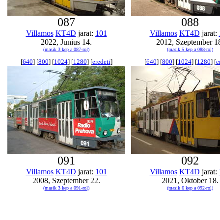
087
088
Villamos
KT4D
jarat:
101
Villamos
KT4D
jarat:
2022, Junius 14.
2012, Szeptember 1
(masik 3 kep a 087-rol)
(masik 5 kep a 088-rol)
[
640
] [
800
] [
1024
] [
1280
] [
eredeti
]
[
640
] [
800
] [
1024
] [
1280
] [
e
091
092
Villamos
KT4D
jarat:
101
Villamos
KT4D
jarat:
2008, Szeptember 22.
2021, Oktober 18.
(masik 3 kep a 091-rol)
(masik 6 kep a 092-rol)