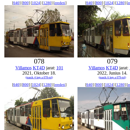
[
640
] [
800
] [
1024
] [
1280
] [
eredeti
]
[
640
] [
800
] [
1024
] [
1280
] [
e
078
079
Villamos
KT4D
jarat:
101
Villamos
KT4D
jarat:
2021, Oktober 18.
2022, Junius 14.
(masik 4 kep a 078-rol)
(masik 6 kep a 079-rol)
[
640
] [
800
] [
1024
] [
1280
] [
eredeti
]
[
640
] [
800
] [
1024
] [
1280
] [
e