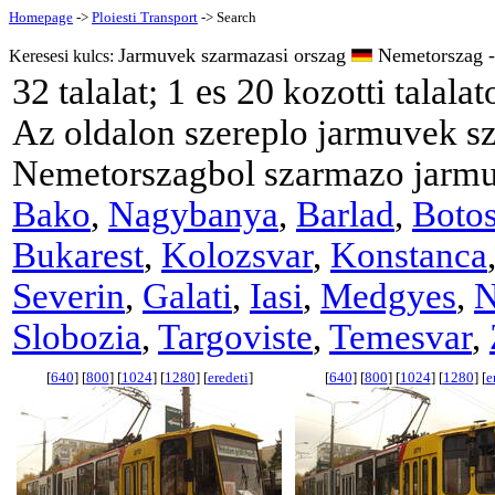
Homepage
->
Ploiesti Transport
-> Search
Jarmuvek szarmazasi orszag
Nemetorszag - 
Keresesi kulcs:
32
1 es 20
talalat;
kozotti talalat
Az oldalon szereplo jarmuvek s
Nemetorszagbol szarmazo jarm
Bako
,
Nagybanya
,
Barlad
,
Botos
Bukarest
,
Kolozsvar
,
Konstanca
Severin
,
Galati
,
Iasi
,
Medgyes
,
N
Slobozia
,
Targoviste
,
Temesvar
,
[
640
] [
800
] [
1024
] [
1280
] [
eredeti
]
[
640
] [
800
] [
1024
] [
1280
] [
e