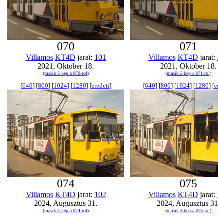
070
071
Villamos
KT4D
jarat:
101
Villamos
KT4D
jarat:
2021, Oktober 18.
2021, Oktober 18.
(masik 5 kep a 070-rol)
(masik 5 kep a 071-rol)
[
640
] [
800
] [
1024
] [
1280
] [
eredeti
]
[
640
] [
800
] [
1024
] [
1280
] [
e
074
075
Villamos
KT4D
jarat:
102
Villamos
KT4D
jarat:
2024, Augusztus 31.
2024, Augusztus 31
(masik 7 kep a 074-rol)
(masik 3 kep a 075-rol)