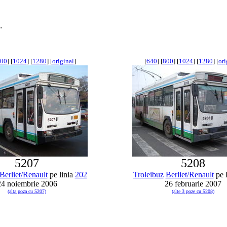
.
00
] [
1024
] [
1280
] [
original
]
[
640
] [
800
] [
1024
] [
1280
] [
ori
5207
5208
Berliet/Renault
pe linia
202
Troleibuz
Berliet/Renault
pe 
24 noiembrie 2006
26 februarie 2007
(alta poza cu 5207)
(alte 3 poze cu 5208)