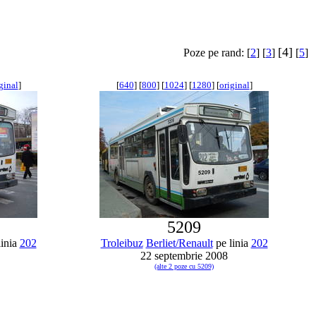
[4]
Poze pe rand: [
2
] [
3
]
[
5
]
ginal
]
[
640
] [
800
] [
1024
] [
1280
] [
original
]
5209
linia
202
Troleibuz
Berliet/Renault
pe linia
202
22 septembrie 2008
(alte 2 poze cu 5209)