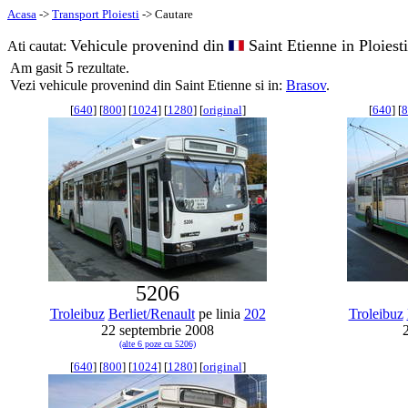
Acasa
->
Transport Ploiesti
-> Cautare
Vehicule provenind din
Saint Etienne in Ploiesti
Ati cautat:
5
Am gasit
rezultate.
Vezi vehicule provenind din Saint Etienne si in:
Brasov
.
[
640
] [
800
] [
1024
] [
1280
] [
original
]
[
640
] [
8
5206
Troleibuz
Berliet/Renault
pe linia
202
Troleibuz
22 septembrie 2008
(alte 6 poze cu 5206)
[
640
] [
800
] [
1024
] [
1280
] [
original
]