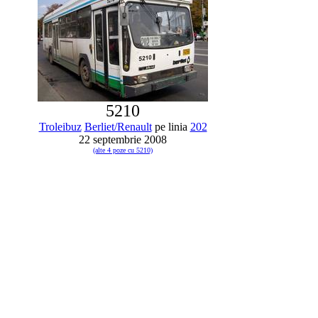
5210
Troleibuz
Berliet/Renault
pe linia
202
22 septembrie 2008
(alte 4 poze cu 5210)