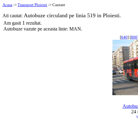
Acasa
->
Transport Ploiesti
-> Cautare
Autobuze circuland pe linia 519 in Ploiesti.
Ati cautat:
1
Am gasit
rezultat.
Autobuze vazute pe aceasta linie: MAN.
[
640
] [
800
Autobu
24 
(