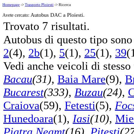
Homepage
->
Trasporto Ploiesti
-> Ricerca
Autobus DAC a Ploiesti.
Avete cercato:
7
Trovato
risultati.
Autobus di questo tipo sono s
2
(4),
2b
(1),
5
(1),
25
(1),
39
(
Vedi anche veicoli di stesso 
Bacau
(31)
,
Baia Mare
(9),
B
Bucarest
(333)
,
Buzau
(24)
,
C
Craiova
(59),
Fetesti
(5),
Foc
Hunedoara
(1),
Iasi
(10)
,
Mie
Piatra Neamt
(16)
,
Pitesti
(2