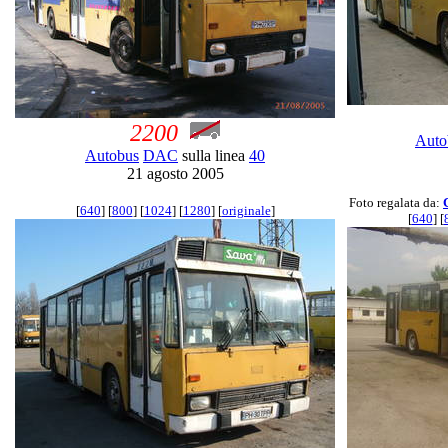
2200
Auto
Autobus
DAC
sulla linea
40
21 agosto 2005
Foto regalata da:
[
640
] [
800
] [
1024
] [
1280
] [
originale
]
[
640
] [