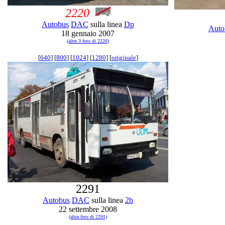
2220
Autobus
DAC
sulla linea
Dp
Auto
18 gennaio 2007
(altre 3 foto di 2220)
[
640
] [
800
] [
1024
] [
1280
] [
originale
]
2291
Autobus
DAC
sulla linea
2b
22 settembre 2008
(altra foto di 2291)