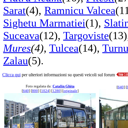
Sarat
(4),
Ramnicu Valcea
(1
Sighetu Marmatiei
(1),
Slati
Suceava
(12),
Targoviste
(13)
Mures
(4)
,
Tulcea
(14),
Turnu
Zalau
(5).
Clicca qui
per ulteriori informazioni su questi veicoli sul forum
Foto regalata da:
Catalin Ghita
[
640
] [
[
640
] [
800
] [
1024
] [
1280
] [
originale
]