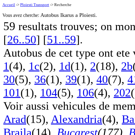
Accueil
->
Ploiesti Transport
-> Recherche
Autobus Ikarus a Ploiesti.
Vous avez cherche:
59
resultats trouves; on mo
[
26..50
] [
51..59
].
Autobus de cet type ont ete 
1
(4),
1c
(2),
1d
(1),
2
(18),
2b
30
(5),
36
(1),
39
(1),
40
(7),
4
101
(1),
104
(5),
106
(4),
202
(
Voir aussi vehicules de mem
Arad
(15),
Alexandria
(4),
Ba
Braila
(14),
Bucarest
(177)
,
B