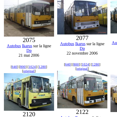
2077
2075
Au
Autobus
Ikarus
sur la ligne
Autobus
Ikarus
sur la ligne
Dp
Dp
22 novembre 2006
21 mai 2006
[
640
] [
800
] [
1024
] [
1280
]
[
640
] [
800
] [
1024
] [
1280
]
[
original
]
[
original
]
2122
2120