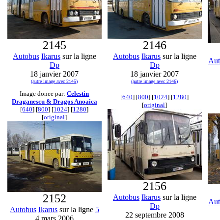
2145
2146
Autobus
Ikarus
sur la ligne
Autobus
Ikarus
sur la ligne
Aut
Dp
Dp
18 janvier 2007
18 janvier 2007
(autre image avec 2145)
(autre image avec 2146)
Image donee par:
Celestin
[
640
] [
800
] [
1024
] [
1280
]
Draganescu & Dragos Anoaica
[
original
]
[
640
] [
800
] [
1024
] [
1280
]
[
original
]
2156
2152
Autobus
Ikarus
sur la ligne
Aut
Dp
Autobus
Ikarus
sur la ligne
5
22 septembre 2008
4 mars 2006