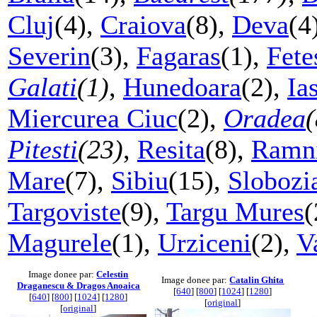
Cluj
(4),
Craiova
(8),
Deva
(4
Severin
(3),
Fagaras
(1),
Fete
Galati
(1)
,
Hunedoara
(2),
Ia
Miercurea Ciuc
(2),
Oradea
(
Pitesti
(23)
,
Resita
(8),
Ramni
Mare
(7),
Sibiu
(15),
Slobozi
Targoviste
(9),
Targu Mures
(
Magurele
(1),
Urziceni
(2),
V
Image donee par:
Celestin
Image donee par:
Catalin Ghita
Draganescu & Dragos Anoaica
[
640
] [
800
] [
1024
] [
1280
]
[
640
] [
800
] [
1024
] [
1280
]
[
original
]
[
original
]