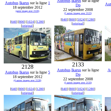
Autobus
Ikarus
sur la ligne
Autobus
Ikarus
sur la ligne
1
Aut
Dp
18 septembre 2012
22 septembre 2008
(autre image avec 2120)
(2 autres images avec 2122)
[
640
] [
800
] [
1024
] [
1280
]
[
640
] [
800
] [
1024
] [
1280
]
[
original
]
[
original
]
2133
2128
Autobus
Ikarus
sur la ligne
A
Autobus
Ikarus
sur la ligne
5
Dp
18 septembre 2012
22 septembre 2008
(4 autres images avec 2128)
(3 autres images avec 2133)
[
640
] [
800
] [
1024
] [
1280
]
[
640
] [
800
] [
1024
] [
1280
]
[
original
]
[
original
]