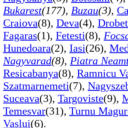
Bukarest
(177)
,
Buzau
(3)
,
Ca
Craiova
(8),
Deva
(4),
Drobet
Fagaras
(1),
Fetesti
(8),
Focs
Hunedoara
(2),
Iasi
(26),
Med
Nagyvarad
(8)
,
Piatra Neam
Resicabanya
(8),
Ramnicu Va
Szatmarnemeti
(7),
Nagysze
Suceava
(3),
Targoviste
(9),
M
Temesvar
(31),
Turnu Magur
Vaslui
(6).