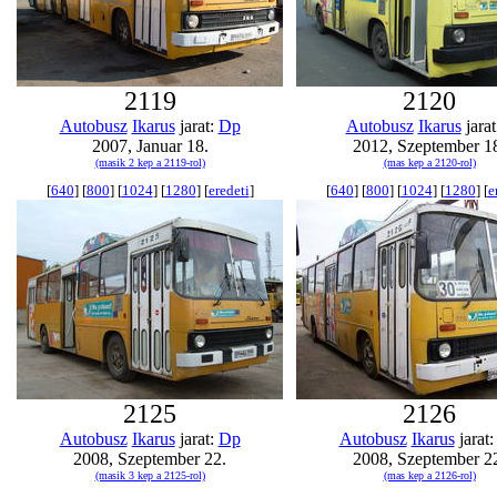
2119
2120
Autobusz
Ikarus
jarat:
Dp
Autobusz
Ikarus
jarat
2007, Januar 18.
2012, Szeptember 1
(masik 2 kep a 2119-rol)
(mas kep a 2120-rol)
[
640
] [
800
] [
1024
] [
1280
] [
eredeti
]
[
640
] [
800
] [
1024
] [
1280
] [
e
2125
2126
Autobusz
Ikarus
jarat:
Dp
Autobusz
Ikarus
jarat
2008, Szeptember 22.
2008, Szeptember 2
(masik 3 kep a 2125-rol)
(mas kep a 2126-rol)