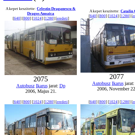
A kepet keszitette:
Celestin Draganescu &
A kepet keszitette:
Catalin 
Dragos Anoaica
[
640
] [
800
] [
1024
] [
1280
] [
e
[
640
] [
800
] [
1024
] [
1280
] [
eredeti
]
2077
2075
Autobusz
Ikarus
jarat
Autobusz
Ikarus
jarat:
Dp
2006, November 22
2006, Majus 21.
[
640
] [
800
] [
1024
] [
1280
] [
eredeti
]
[
640
] [
800
] [
1024
] [
1280
] [
e