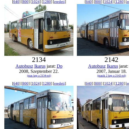
[
640
] [
800
] [
1024
] [
1280
] [
eredeti
]
[
640
] [
800
] [
1024
] [
1280
] [
e
2134
2142
Autobusz
Ikarus
jarat:
Dp
Autobusz
Ikarus
jarat
2008, Szeptember 22.
2007, Januar 18.
(mas kep a 2134-rol)
(masik 2 kep a 2142-rol)
[
640
] [
800
] [
1024
] [
1280
] [
eredeti
]
[
640
] [
800
] [
1024
] [
1280
] [
e