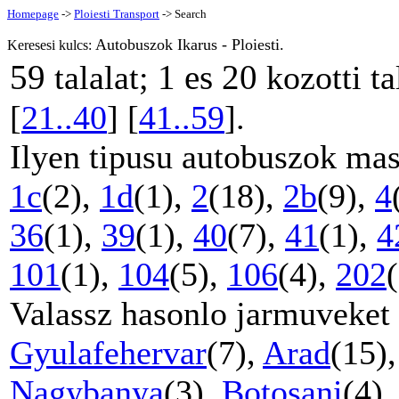
Homepage
->
Ploiesti Transport
-> Search
Autobuszok Ikarus - Ploiesti.
Keresesi kulcs:
59
1 es 20
talalat;
kozotti ta
[
21..40
] [
41..59
].
Ilyen tipusu autobuszok mas
1c
(2),
1d
(1),
2
(18),
2b
(9),
4
36
(1),
39
(1),
40
(7),
41
(1),
4
101
(1),
104
(5),
106
(4),
202
(
Valassz hasonlo jarmuveket
Gyulafehervar
(7),
Arad
(15)
Nagybanya
(3),
Botosani
(4)