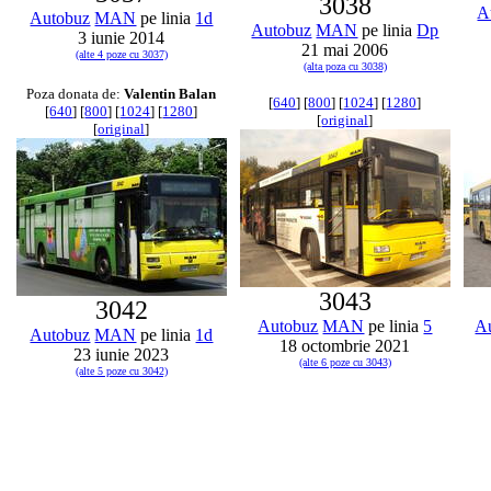
3038
A
Autobuz
MAN
pe linia
1d
Autobuz
MAN
pe linia
Dp
3 iunie 2014
21 mai 2006
(alte 4 poze cu 3037)
(alta poza cu 3038)
Poza donata de:
Valentin Balan
[
640
] [
800
] [
1024
] [
1280
]
[
640
] [
800
] [
1024
] [
1280
]
[
original
]
[
original
]
3043
3042
Autobuz
MAN
pe linia
5
A
Autobuz
MAN
pe linia
1d
18 octombrie 2021
23 iunie 2023
(alte 6 poze cu 3043)
(alte 5 poze cu 3042)