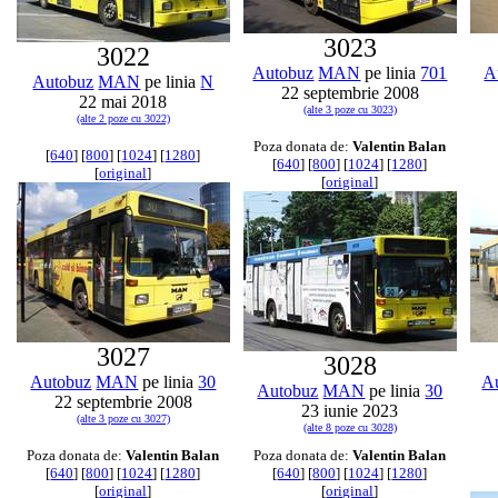
3023
3022
Autobuz
MAN
pe linia
701
A
Autobuz
MAN
pe linia
N
22 septembrie 2008
22 mai 2018
(alte 3 poze cu 3023)
(alte 2 poze cu 3022)
Poza donata de:
Valentin Balan
[
640
] [
800
] [
1024
] [
1280
]
[
640
] [
800
] [
1024
] [
1280
]
[
original
]
[
original
]
3027
3028
Autobuz
MAN
pe linia
30
A
Autobuz
MAN
pe linia
30
22 septembrie 2008
23 iunie 2023
(alte 3 poze cu 3027)
(alte 8 poze cu 3028)
Poza donata de:
Valentin Balan
Poza donata de:
Valentin Balan
[
640
] [
800
] [
1024
] [
1280
]
[
640
] [
800
] [
1024
] [
1280
]
[
original
]
[
original
]