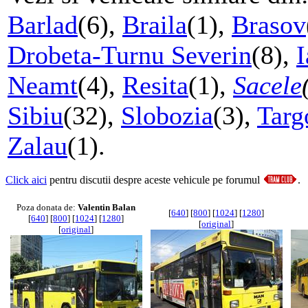
Barlad
(6),
Braila
(1),
Brasov
Drobeta-Turnu Severin
(8),
I
Neamt
(4),
Resita
(1),
Sacele
Sibiu
(32),
Slobozia
(3),
Targ
Zalau
(1).
Click aici
pentru discutii despre aceste vehicule pe forumul
.
Poza donata de:
Valentin Balan
[
640
] [
800
] [
1024
] [
1280
]
[
640
] [
800
] [
1024
] [
1280
]
[
original
]
[
original
]