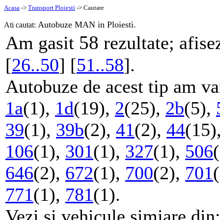
Acasa
->
Transport Ploiesti
-> Cautare
Autobuze MAN in Ploiesti.
Ati cautat:
58
Am gasit
rezultate; afise
[
26..50
] [
51..58
].
Autobuze de acest tip am vaz
1a
(1),
1d
(19),
2
(25),
2b
(5),
39
(1),
39b
(2),
41
(2),
44
(15)
106
(1),
301
(1),
327
(1),
506
646
(2),
672
(1),
700
(2),
701
771
(1),
781
(1).
Vezi si vehicule simiare din