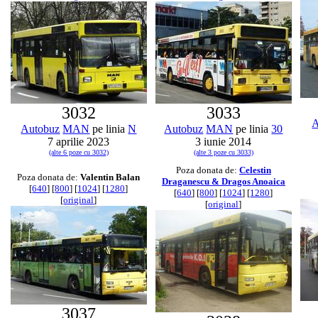
3032
3033
A
Autobuz
MAN
pe linia
N
Autobuz
MAN
pe linia
30
7 aprilie 2023
3 iunie 2014
(alte 6 poze cu 3032)
(alte 3 poze cu 3033)
Poza donata de:
Celestin
Poza donata de:
Valentin Balan
Draganescu & Dragos Anoaica
[
640
] [
800
] [
1024
] [
1280
]
[
640
] [
800
] [
1024
] [
1280
]
[
original
]
[
original
]
3037