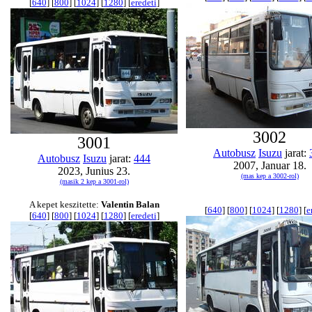
[
640
] [
800
] [
1024
] [
1280
] [
eredeti
]
3002
3001
Autobusz
Isuzu
jarat:
Autobusz
Isuzu
jarat:
444
2007, Januar 18.
2023, Junius 23.
(mas kep a 3002-rol)
(masik 2 kep a 3001-rol)
A kepet keszitette:
Valentin Balan
[
640
] [
800
] [
1024
] [
1280
] [
e
[
640
] [
800
] [
1024
] [
1280
] [
eredeti
]