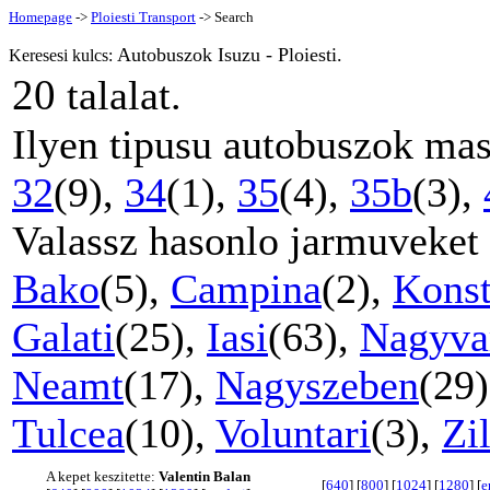
Homepage
->
Ploiesti Transport
-> Search
Autobuszok Isuzu - Ploiesti.
Keresesi kulcs:
20
talalat.
Ilyen tipusu autobuszok mas
32
(9),
34
(1),
35
(4),
35b
(3),
Valassz hasonlo jarmuveket
Bako
(5),
Campina
(2),
Kons
Galati
(25),
Iasi
(63),
Nagyva
Neamt
(17),
Nagyszeben
(29
Tulcea
(10),
Voluntari
(3),
Zi
A kepet keszitette:
Valentin Balan
[
640
] [
800
] [
1024
] [
1280
] [
e