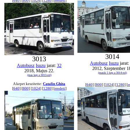
[
640
] [
800
] [
1024
] [
1280
] [
eredeti
]
3014
3013
Autobusz
Isuzu
jarat:
Autobusz
Isuzu
jarat:
32
2012, Szeptember 1
2018, Majus 22.
(masik 5 kep a 3014-rol)
(mas kep a 3013-rol)
A kepet keszitette:
Catalin Ghita
[
640
] [
800
] [
1024
] [
1280
] [
e
[
640
] [
800
] [
1024
] [
1280
] [
eredeti
]