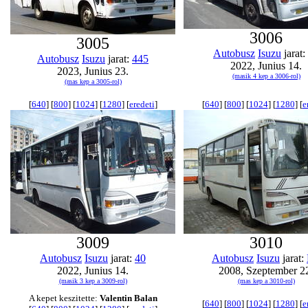
3006
3005
Autobusz
Isuzu
jarat:
Autobusz
Isuzu
jarat:
445
2022, Junius 14.
2023, Junius 23.
(masik 4 kep a 3006-rol)
(mas kep a 3005-rol)
[
640
] [
800
] [
1024
] [
1280
] [
eredeti
]
[
640
] [
800
] [
1024
] [
1280
] [
e
3009
3010
Autobusz
Isuzu
jarat:
40
Autobusz
Isuzu
jarat:
2022, Junius 14.
2008, Szeptember 2
(masik 3 kep a 3009-rol)
(mas kep a 3010-rol)
A kepet keszitette:
Valentin Balan
[
640
] [
800
] [
1024
] [
1280
] [
e