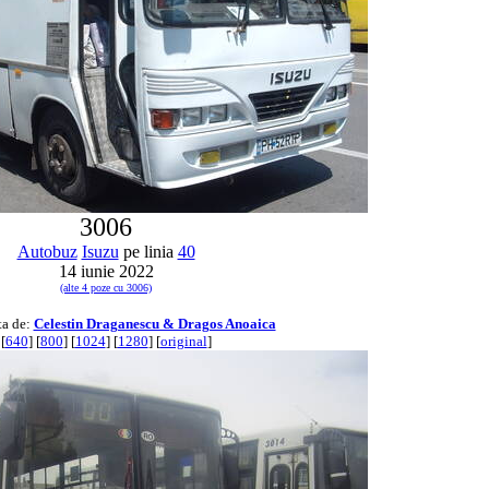
3006
Autobuz
Isuzu
pe linia
40
14 iunie 2022
(alte 4 poze cu 3006)
ta de:
Celestin Draganescu & Dragos Anoaica
[
640
] [
800
] [
1024
] [
1280
] [
original
]