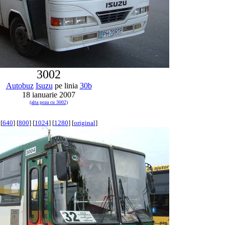
3002
Autobuz
Isuzu
pe linia
30b
18 ianuarie 2007
(alta poza cu 3002)
[
640
] [
800
] [
1024
] [
1280
] [
original
]