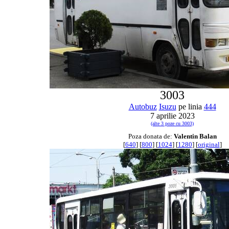
3003
Autobuz
Isuzu
pe linia
444
7 aprilie 2023
(alte 3 poze cu 3003)
Poza donata de:
Valentin Balan
[
640
] [
800
] [
1024
] [
1280
] [
original
]