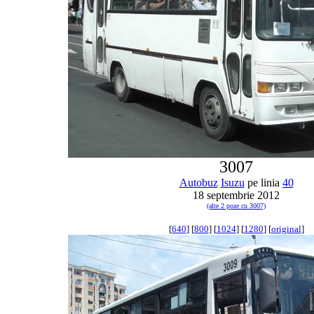
3007
Autobuz
Isuzu
pe linia
40
18 septembrie 2012
(alte 2 poze cu 3007)
[
640
] [
800
] [
1024
] [
1280
] [
original
]