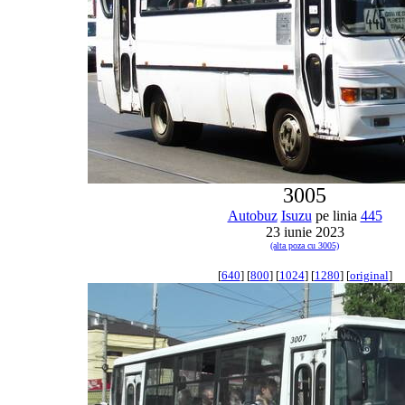
3005
Autobuz
Isuzu
pe linia
445
23 iunie 2023
(alta poza cu 3005)
[
640
] [
800
] [
1024
] [
1280
] [
original
]