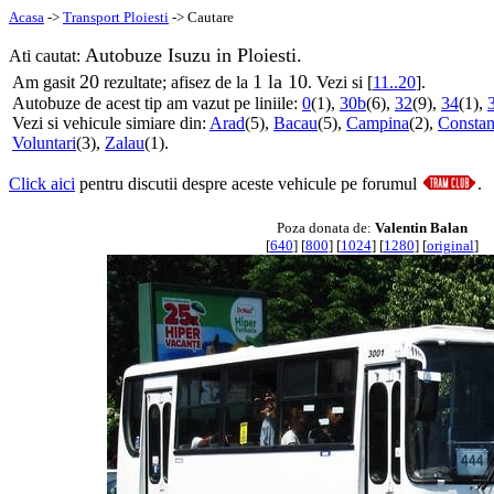
Acasa
->
Transport Ploiesti
-> Cautare
Autobuze Isuzu in Ploiesti.
Ati cautat:
20
1 la 10
Am gasit
rezultate; afisez de la
. Vezi si [
11..20
].
Autobuze de acest tip am vazut pe liniile:
0
(1),
30b
(6),
32
(9),
34
(1),
Vezi si vehicule simiare din:
Arad
(5),
Bacau
(5),
Campina
(2),
Constan
Voluntari
(3),
Zalau
(1).
Click aici
pentru discutii despre aceste vehicule pe forumul
.
Poza donata de:
Valentin Balan
[
640
] [
800
] [
1024
] [
1280
] [
original
]