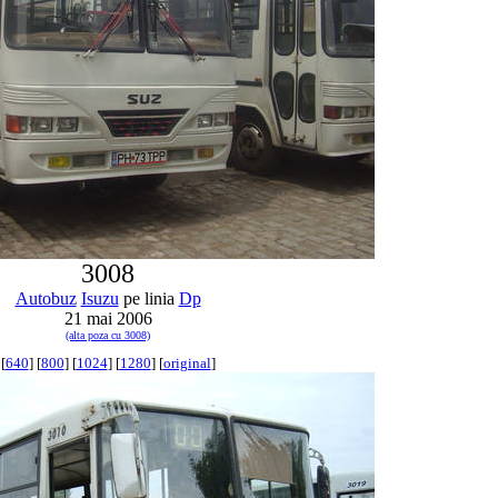
3008
Autobuz
Isuzu
pe linia
Dp
21 mai 2006
(alta poza cu 3008)
[
640
] [
800
] [
1024
] [
1280
] [
original
]