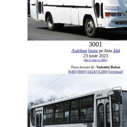
3001
Autobuz
Isuzu
pe linia
444
23 iunie 2023
(alte 2 poze cu 3001)
Poza donata de:
Valentin Balan
[
640
] [
800
] [
1024
] [
1280
] [
original
]