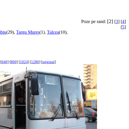
[2]
Poze pe rand:
[
3
] [
4
]
[
5
]
ibiu
(29),
Targu Mures
(1),
Tulcea
(10),
[
640
] [
800
] [
1024
] [
1280
] [
original
]