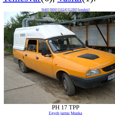
[
640
] [
800
] [
1024
] [
1280
] [
eredeti
]
PH 17 TPP
Egyeb jarmu
Munka