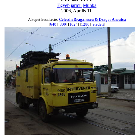
Egyeb jarmu
Munka
2006, Aprilis 11.
A kepet keszitette:
Celestin Draganescu & Dragos Anoaica
[
640
] [
800
] [
1024
] [
1280
] [
eredeti
]