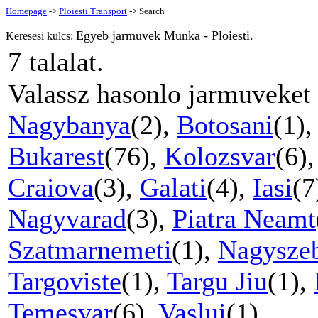
Homepage
->
Ploiesti Transport
-> Search
Egyeb jarmuvek Munka - Ploiesti.
Keresesi kulcs:
7
talalat.
Valassz hasonlo jarmuveket
Nagybanya
(2),
Botosani
(1)
Bukarest
(76),
Kolozsvar
(6)
Craiova
(3),
Galati
(4),
Iasi
(7
Nagyvarad
(3),
Piatra Neamt
Szatmarnemeti
(1),
Nagysze
Targoviste
(1),
Targu Jiu
(1),
Temesvar
(6),
Vaslui
(1).