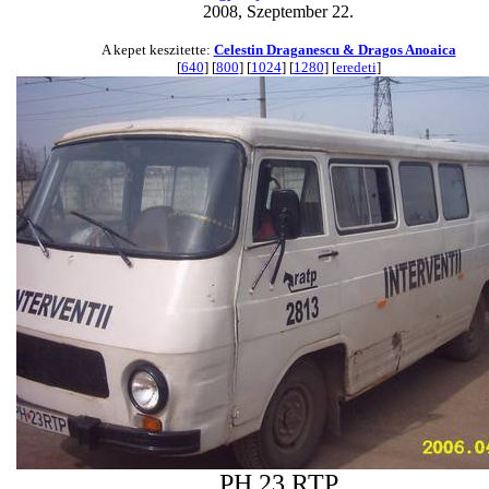
2008, Szeptember 22.
A kepet keszitette:
Celestin Draganescu & Dragos Anoaica
[
640
] [
800
] [
1024
] [
1280
] [
eredeti
]
PH 23 RTP