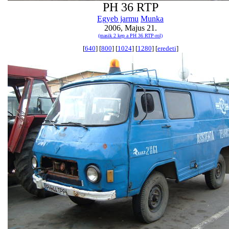
PH 36 RTP
Egyeb jarmu
Munka
2006, Majus 21.
(masik 2 kep a PH 36 RTP-rol)
[
640
] [
800
] [
1024
] [
1280
] [
eredeti
]