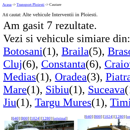
Acasa
->
Transport Ploiesti
-> Cautare
Alte vehicule Interventii in Ploiesti.
Ati cautat:
7
Am gasit
rezultate.
Vezi si vehicule simiare din
Botosani
(1),
Braila
(5),
Bras
Cluj
(6),
Constanta
(6),
Craio
Medias
(1),
Oradea
(3),
Piat
Mare
(1),
Sibiu
(1),
Suceava
(
Jiu
(1),
Targu Mures
(1),
Timi
[
640
] [
800
] [
1024
] [
1280
] [
or
[
640
] [
800
] [
1024
] [
1280
] [
original
]