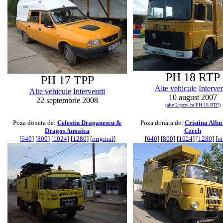
PH 18 RTP
PH 17 TPP
Alte vehicule
Interven
Alte vehicule
Interventii
10 august 2007
22 septembrie 2008
(alte 2 poze cu PH 18 RTP)
Poza donata de:
Celestin Draganescu &
Poza donata de:
Cristina Alb
Dragos Anoaica
Czech
[
640
] [
800
] [
1024
] [
1280
] [
original
]
[
640
] [
800
] [
1024
] [
1280
] [
or